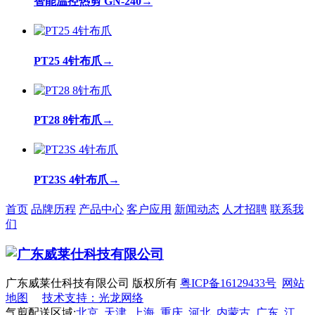
智能温控热剪 GN-240
→
PT25 4针布爪
→
PT28 8针布爪
→
PT23S 4针布爪
→
首页
品牌历程
产品中心
客户应用
新闻动态
人才招聘
联系我
们
广东威莱仕科技有限公司 版权所有
粤ICP备16129433号
网站
地图
技术支持：光龙网络
气剪配送区域:
北京
天津
上海
重庆
河北
内蒙古
广东
江