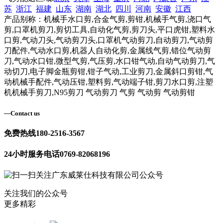
苏
浙江
福建
山东
湖南
湖北
四川
河南
安徽
江西
产品别称：机械手水口剪,合金气剪,剪钳,机械手气剪,浇口气
剪,口罩机剪刀,剪切工具,自动化气剪,剪刀头,平口虎钳,塑料水
口剪,气动刀头,气动剪刀头,口罩机气动剪刀,自动剪刀,气动剪
刀配件,气动水口剪,机器人自动化剪,金属线气剪,错位气动剪
刀,气动水口钳,微型气剪,气压剪,水口钳气动,自动气动剪刀,气
动切刀,电子脚金瓶剪钳,钳子气动,工业剪刀,金属斜口剪钳,气
动机械手配件,气动压钳,塑料剪,气动端子钳,剪刀水口剪,注塑
机机械手剪刀,N95剪刀 气动剪刀 气剪 气动剪 气动剪钳
—
Contact us
免费热线
180-2516-3567
24小时服务电话
0769-82068196
关注我们的公众号
更多精彩