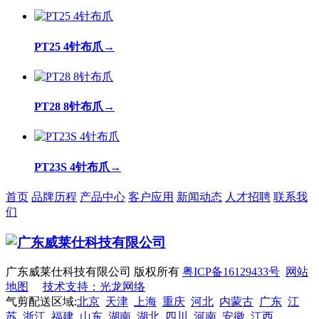
PT25 4针布爪
→
PT28 8针布爪
→
PT23S 4针布爪
→
首页
品牌历程
产品中心
客户应用
新闻动态
人才招聘
联系我
们
广东威莱仕科技有限公司 版权所有
粤ICP备16129433号
网站
地图
技术支持：光龙网络
气剪配送区域:
北京
天津
上海
重庆
河北
内蒙古
广东
江
苏
浙江
福建
山东
湖南
湖北
四川
河南
安徽
江西