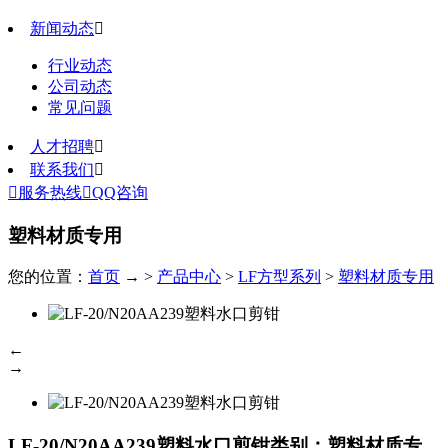
新闻动态

行业动态
公司动态
常见问题
人才招聘

联系我们


服务热线

QQ咨询
塑料材质专用
您的位置：
首页
→ >
产品中心
>
LF方型系列
>
塑料材质专用
←
→
LF-20/N20AA239塑料水口剪钳
类别：塑料材质专