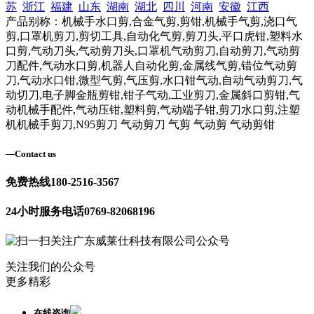
苏
浙江
福建
山东
湖南
湖北
四川
河南
安徽
江西
产品别称：机械手水口剪,合金气剪,剪钳,机械手气剪,浇口气
剪,口罩机剪刀,剪切工具,自动化气剪,剪刀头,平口虎钳,塑料水
口剪,气动刀头,气动剪刀头,口罩机气动剪刀,自动剪刀,气动剪
刀配件,气动水口剪,机器人自动化剪,金属线气剪,错位气动剪
刀,气动水口钳,微型气剪,气压剪,水口钳气动,自动气动剪刀,气
动切刀,电子脚金瓶剪钳,钳子气动,工业剪刀,金属斜口剪钳,气
动机械手配件,气动压钳,塑料剪,气动端子钳,剪刀水口剪,注塑
机机械手剪刀,N95剪刀 气动剪刀 气剪 气动剪 气动剪钳
—
Contact us
免费热线
180-2516-3567
24小时服务电话
0769-82068196
关注我们的公众号
更多精彩
在线咨询