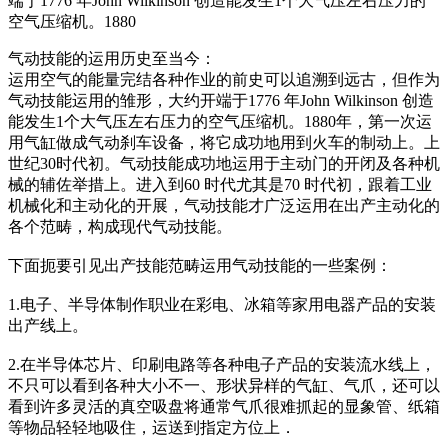
端于1776 年John Wilkinson 创造能发生1个大气压左右压力的
空气压缩机。1880
气动技能的运用历史至当今：
运用空气的能量完结各种作业的前史可以追溯到远古，但作为
气动技能运用的雏形，大约开端于1776 年John Wilkinson 创造
能发生1个大气压左右压力的空气压缩机。1880年，第一次运
用气缸做成气动刹车设备，将它成功地用到火车的制动上。上
世纪30时代初。气动技能成功地运用于主动门的开闭及各种机
械的辅佐举措上。进入到60 时代尤其是70 时代初，跟着工业
机械化和主动化的开展，气动技能才广泛运用在出产主动化的
各个范畴，构成现代气动技能。
下面扼要引见出产技能范畴运用气动技能的一些案例：
1.电子、半导体制作职业在彩电、冰箱等家用电器产品的安装
出产线上。
2.在半导体芯片、印刷电路等各种电子产品的安装流水线上，
不只可以看到各种大小不一、形状异样的气缸、气爪，还可以
看到许多灵活的真空吸盘将通常气爪很难抓起的显象管、纸箱
等物品轻轻地吸住，运送到指定方位上．