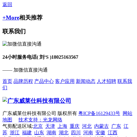
返回
+More
相关推荐
联系我们
24小时服务电话( 刘‘S )
18025163567
—— 加微信直接沟通
首页
品牌历程
产品中心
客户应用
新闻动态
人才招聘
联系我
们
广东威莱仕科技有限公司 版权所有
粤ICP备16129433号
网站
地图
技术支持：光龙网络
气剪配送区域:
北京
天津
上海
重庆
河北
内蒙古
广东
江
苏
浙江
福建
山东
湖南
湖北
四川
河南
安徽
江西