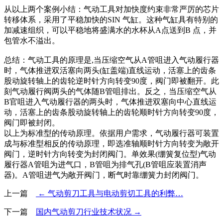
从以上两个案例小结：气动工具对加快度约束非常严厉的芯片
转移体系，采用了平稳加快的SIN 气缸。这种气缸具有特别的
加减速组织，可以平稳地将盛满水的水杯从A点送到B 点，并
包管水不溢出。
总结：气动工具的原理是,当压缩空气从A管咀进入气动履行器
时，气体推进双活塞向两头(缸盖端)直线运动，活塞上的齿条
股动旋转轴上的齿轮逆时针方向转变90度，阀门即被翻开。此
刻气动履行阀两头的气体随B管咀排出。反之，当压缩空气从
B官咀进入气动履行器的两头时，气体推进双塞向中心直线运
动，活塞上的齿条股动旋转轴上的齿轮顺时针方向转变90度，
阀门即被封闭。
以上为标准型的传动原理。依据用户需求，气动履行器可装置
成与标准型相反的传动原理，即选准轴顺时针方向转变为敞开
阀门，逆时针方向转变为封闭阀门。单效果(绷簧复位型)气动
履行器A管咀为进气口，B管咀为排气孔(B管咀应装置消声
器)。A管咀进气为敞开阀门，断气时靠绷簧力封闭阀门。
上一篇
← 气动剪刀工具与电动剪切工具的利弊…
下一篇
国内气动剪刀行业技术状况 →