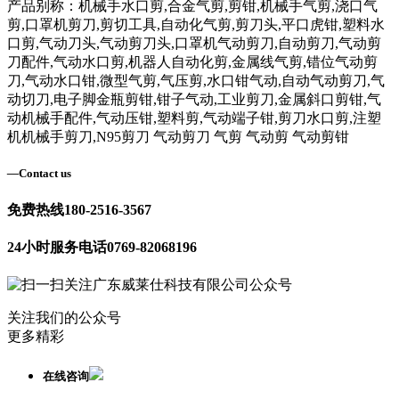
产品别称：机械手水口剪,合金气剪,剪钳,机械手气剪,浇口气
剪,口罩机剪刀,剪切工具,自动化气剪,剪刀头,平口虎钳,塑料水
口剪,气动刀头,气动剪刀头,口罩机气动剪刀,自动剪刀,气动剪
刀配件,气动水口剪,机器人自动化剪,金属线气剪,错位气动剪
刀,气动水口钳,微型气剪,气压剪,水口钳气动,自动气动剪刀,气
动切刀,电子脚金瓶剪钳,钳子气动,工业剪刀,金属斜口剪钳,气
动机械手配件,气动压钳,塑料剪,气动端子钳,剪刀水口剪,注塑
机机械手剪刀,N95剪刀 气动剪刀 气剪 气动剪 气动剪钳
—
Contact us
免费热线
180-2516-3567
24小时服务电话
0769-82068196
关注我们的公众号
更多精彩
在线咨询