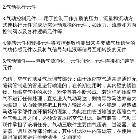
2.气动执行元件
3.气动控制元件-----用于控制工作介质的压力，流量和流动方
式使执行元件完成所需运动规律的元件，如压力、流量和方向
控制阀以及各种逻辑元件等
4.传感元件和转换元件将被控参数检测出来并变成气压信号的
气功传感元件以及将气信号与电液等信号互相转换的元件
5.气动辅件------包括气源净化、元件润滑、元件连接和消声等
元件
总结：空气过滤及气压调节部分：由于压缩空气通常是通过无
缝钢管制造的管道进行输送的，在长期使用时，其内壁的锈蚀
物、压缩空气中的水分、粉尘等将不断形成。若这样的压缩空
气不进行任何处理，直接进入气动马达，则将导致马达寿命大
大缩短，从而致使整把工具动力输出不足、且不稳定，易造成
马达等零部件连环损坏的现象，为此在由管道输送的压缩空气
至气动工具之间，必须设置压缩空气过滤、调节装置，气动三
联件承担了该项任务。气动三联件主要由气压表、过滤器、油
雾器、调压器等部分组成，其中过滤器中内置滤芯，在使用一
段时间后要进行维护清洗、定期更换。