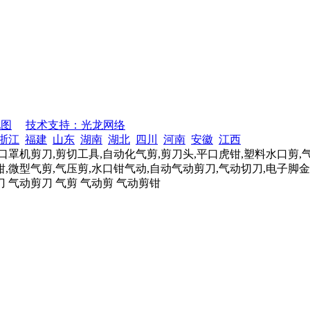
地图
技术支持：光龙网络
浙江
福建
山东
湖南
湖北
四川
河南
安徽
江西
口罩机剪刀,剪切工具,自动化气剪,剪刀头,平口虎钳,塑料水口剪,
,微型气剪,气压剪,水口钳气动,自动气动剪刀,气动切刀,电子脚金
刀 气动剪刀 气剪 气动剪 气动剪钳