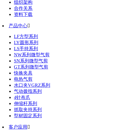
组织架构
合作关系
资料下载
产品中心

LF方型系列
LY圆形系列
LS手持系列
NW系列微型气剪
SN系列微型气剪
GT系列微型气剪
快换夹具
电热气剪
水口夹VGRZ系列
气动拨指系列
4针布爪
伸缩杆系列
抓取夹持系列
型材固定系列
客户应用
