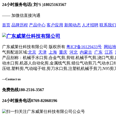
24小时服务电话( 刘‘S )
18025163567
—— 加微信直接沟通
首页
品牌历程
产品中心
客户应用
新闻动态
人才招聘
联系我们
广东威莱仕科技有限公司 版权所有
粤ICP备16129433号
网站
气剪配送区域:
北京
天津
上海
重庆
河北
内蒙古
广东
江苏
产品别称：机械手水口剪,合金气剪,剪钳,机械手气剪,浇口气剪,
动水口剪,机器人自动化剪,金属线气剪,错位气动剪刀,气动水口钳
压钳,塑料剪,气动端子钳,剪刀水口剪,注塑机机械手剪刀,N95剪
—
Contact us
免费热线
180-2516-3567
24小时服务电话
0769-82068196