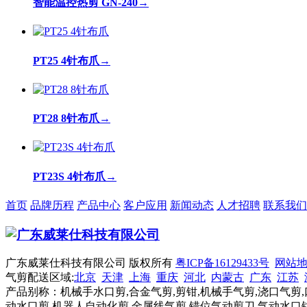
智能温控热剪 GN-240
→
PT25 4针布爪
→
PT28 8针布爪
→
PT23S 4针布爪
→
首页
品牌历程
产品中心
客户应用
新闻动态
人才招聘
联系我们
广东威莱仕科技有限公司 版权所有
粤ICP备16129433号
网站
气剪配送区域:
北京
天津
上海
重庆
河北
内蒙古
广东
江苏
产品别称：机械手水口剪,合金气剪,剪钳,机械手气剪,浇口气剪,
动水口剪,机器人自动化剪,金属线气剪,错位气动剪刀,气动水口钳