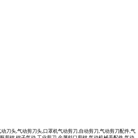
气动刀头,气动剪刀头,口罩机气动剪刀,自动剪刀,气动剪刀配件,气
瓶剪钳,钳子气动,工业剪刀,金属斜口剪钳,气动机械手配件,气动