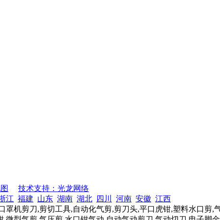
地图
技术支持：光龙网络
浙江
福建
山东
湖南
湖北
四川
河南
安徽
江西
口罩机剪刀,剪切工具,自动化气剪,剪刀头,平口虎钳,塑料水口剪,
,微型气剪,气压剪,水口钳气动,自动气动剪刀,气动切刀,电子脚金