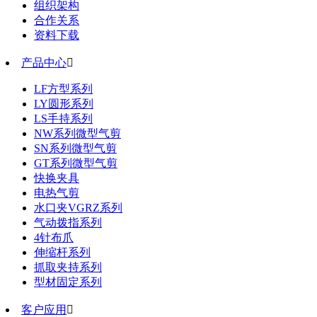
组织架构
合作关系
资料下载
产品中心

LF方型系列
LY圆形系列
LS手持系列
NW系列微型气剪
SN系列微型气剪
GT系列微型气剪
快换夹具
电热气剪
水口夹VGRZ系列
气动拨指系列
4针布爪
伸缩杆系列
抓取夹持系列
型材固定系列
客户应用
