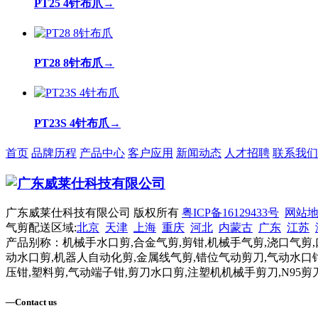
PT25 4针布爪
→
PT28 8针布爪
→
PT23S 4针布爪
→
首页
品牌历程
产品中心
客户应用
新闻动态
人才招聘
联系我们
广东威莱仕科技有限公司 版权所有
粤ICP备16129433号
网站
气剪配送区域:
北京
天津
上海
重庆
河北
内蒙古
广东
江苏
产品别称：机械手水口剪,合金气剪,剪钳,机械手气剪,浇口气剪,
动水口剪,机器人自动化剪,金属线气剪,错位气动剪刀,气动水口钳
压钳,塑料剪,气动端子钳,剪刀水口剪,注塑机机械手剪刀,N95剪
—
Contact us