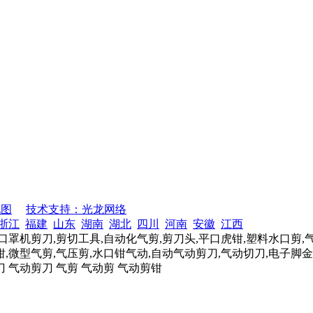
地图
技术支持：光龙网络
浙江
福建
山东
湖南
湖北
四川
河南
安徽
江西
口罩机剪刀,剪切工具,自动化气剪,剪刀头,平口虎钳,塑料水口剪,
,微型气剪,气压剪,水口钳气动,自动气动剪刀,气动切刀,电子脚金
刀 气动剪刀 气剪 气动剪 气动剪钳