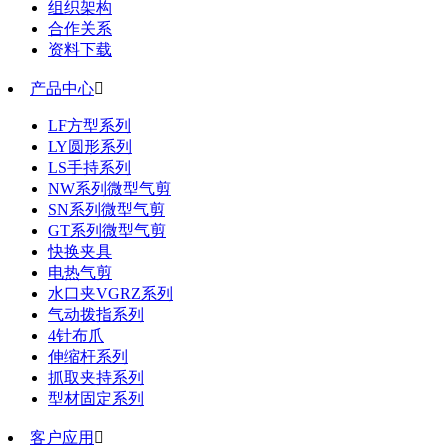
组织架构
合作关系
资料下载
产品中心

LF方型系列
LY圆形系列
LS手持系列
NW系列微型气剪
SN系列微型气剪
GT系列微型气剪
快换夹具
电热气剪
水口夹VGRZ系列
气动拨指系列
4针布爪
伸缩杆系列
抓取夹持系列
型材固定系列
客户应用
