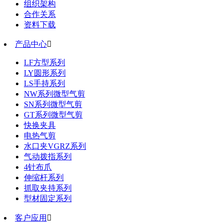
组织架构
合作关系
资料下载
产品中心

LF方型系列
LY圆形系列
LS手持系列
NW系列微型气剪
SN系列微型气剪
GT系列微型气剪
快换夹具
电热气剪
水口夹VGRZ系列
气动拨指系列
4针布爪
伸缩杆系列
抓取夹持系列
型材固定系列
客户应用
