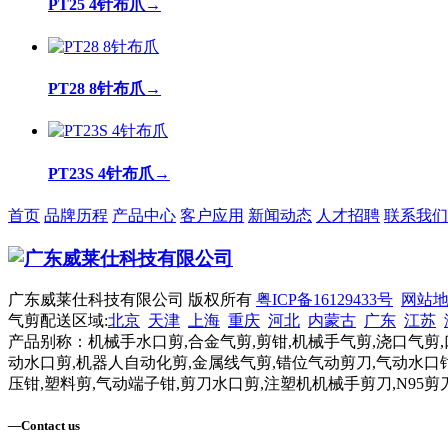
PT25 4针布爪
→
PT28 8针布爪
→
PT23S 4针布爪
→
首页
品牌历程
产品中心
客户应用
新闻动态
人才招聘
联系我们
广东威莱仕科技有限公司 版权所有
粤ICP备16129433号
网站
气剪配送区域:
北京
天津
上海
重庆
河北
内蒙古
广东
江苏
产品别称：机械手水口剪,合金气剪,剪钳,机械手气剪,浇口气剪,
动水口剪,机器人自动化剪,金属线气剪,错位气动剪刀,气动水口钳
压钳,塑料剪,气动端子钳,剪刀水口剪,注塑机机械手剪刀,N95剪
—
Contact us