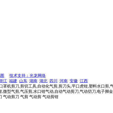
地图
技术支持：光龙网络
浙江
福建
山东
湖南
湖北
四川
河南
安徽
江西
口罩机剪刀,剪切工具,自动化气剪,剪刀头,平口虎钳,塑料水口剪,
,微型气剪,气压剪,水口钳气动,自动气动剪刀,气动切刀,电子脚金
刀 气动剪刀 气剪 气动剪 气动剪钳