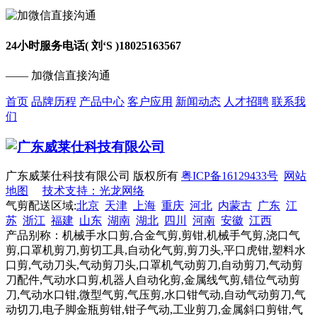
24小时服务电话( 刘‘S )
18025163567
—— 加微信直接沟通
首页
品牌历程
产品中心
客户应用
新闻动态
人才招聘
联系我
们
广东威莱仕科技有限公司 版权所有
粤ICP备16129433号
网站
地图
技术支持：光龙网络
气剪配送区域:
北京
天津
上海
重庆
河北
内蒙古
广东
江
苏
浙江
福建
山东
湖南
湖北
四川
河南
安徽
江西
产品别称：机械手水口剪,合金气剪,剪钳,机械手气剪,浇口气
剪,口罩机剪刀,剪切工具,自动化气剪,剪刀头,平口虎钳,塑料水
口剪,气动刀头,气动剪刀头,口罩机气动剪刀,自动剪刀,气动剪
刀配件,气动水口剪,机器人自动化剪,金属线气剪,错位气动剪
刀,气动水口钳,微型气剪,气压剪,水口钳气动,自动气动剪刀,气
动切刀,电子脚金瓶剪钳,钳子气动,工业剪刀,金属斜口剪钳,气