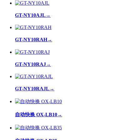
GT-NY10AJL
→
GT-NY10RAH
→
GT-NY10RAJ
→
GT-NY10RAJL
→
自动快换 OX-LB10
→