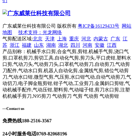
们
广东威莱仕科技有限公司 版权所有
粤ICP备16129433号
网站
地图
技术支持：光龙网络
气剪配送区域:
北京
天津
上海
重庆
河北
内蒙古
广东
江
苏
浙江
福建
山东
湖南
湖北
四川
河南
安徽
江西
产品别称：机械手水口剪,合金气剪,剪钳,机械手气剪,浇口气
剪,口罩机剪刀,剪切工具,自动化气剪,剪刀头,平口虎钳,塑料水
口剪,气动刀头,气动剪刀头,口罩机气动剪刀,自动剪刀,气动剪
刀配件,气动水口剪,机器人自动化剪,金属线气剪,错位气动剪
刀,气动水口钳,微型气剪,气压剪,水口钳气动,自动气动剪刀,气
动切刀,电子脚金瓶剪钳,钳子气动,工业剪刀,金属斜口剪钳,气
动机械手配件,气动压钳,塑料剪,气动端子钳,剪刀水口剪,注塑
机机械手剪刀,N95剪刀 气动剪刀 气剪 气动剪 气动剪钳
—
Contact us
免费热线
180-2516-3567
24小时服务电话
0769-82068196