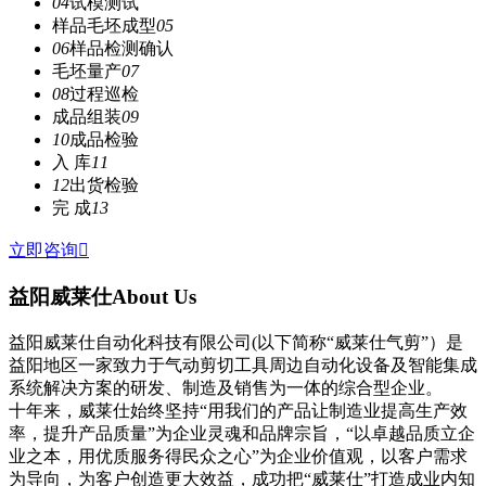
04
试模测试
样品毛坯成型
05
06
样品检测确认
毛坯量产
07
08
过程巡检
成品组装
09
10
成品检验
入 库
11
12
出货检验
完 成
13
立即咨询

益阳威莱仕
About Us
益阳威莱仕自动化科技有限公司(以下简称“威莱仕气剪”）是
益阳地区一家致力于气动剪切工具周边自动化设备及智能集成
系统解决方案的研发、制造及销售为一体的综合型企业。
十年来，威莱仕始终坚持“用我们的产品让制造业提高生产效
率，提升产品质量”为企业灵魂和品牌宗旨，“以卓越品质立企
业之本，用优质服务得民众之心”为企业价值观，以客户需求
为导向，为客户创造更大效益，成功把“威莱仕”打造成业内知