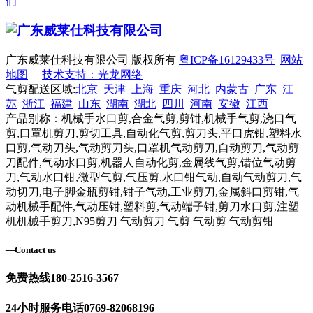
们
广东威莱仕科技有限公司 版权所有
粤ICP备16129433号
网站
地图
技术支持：光龙网络
气剪配送区域:
北京
天津
上海
重庆
河北
内蒙古
广东
江
苏
浙江
福建
山东
湖南
湖北
四川
河南
安徽
江西
产品别称：机械手水口剪,合金气剪,剪钳,机械手气剪,浇口气
剪,口罩机剪刀,剪切工具,自动化气剪,剪刀头,平口虎钳,塑料水
口剪,气动刀头,气动剪刀头,口罩机气动剪刀,自动剪刀,气动剪
刀配件,气动水口剪,机器人自动化剪,金属线气剪,错位气动剪
刀,气动水口钳,微型气剪,气压剪,水口钳气动,自动气动剪刀,气
动切刀,电子脚金瓶剪钳,钳子气动,工业剪刀,金属斜口剪钳,气
动机械手配件,气动压钳,塑料剪,气动端子钳,剪刀水口剪,注塑
机机械手剪刀,N95剪刀 气动剪刀 气剪 气动剪 气动剪钳
—
Contact us
免费热线
180-2516-3567
24小时服务电话
0769-82068196