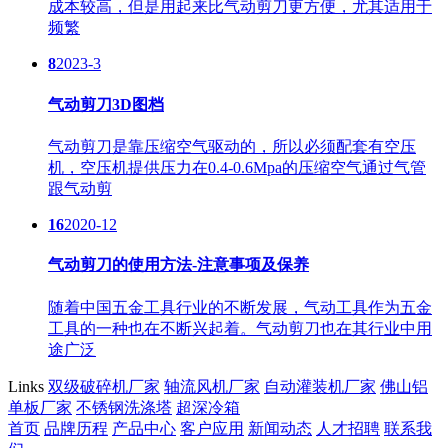
成本较高，但是用起来比气动剪刀更方便，尤其适用于
频繁
8
2023-3
气动剪刀3D图档
气动剪刀是靠压缩空气驱动的，所以必须配套有空压
机，空压机提供压力在0.4-0.6Mpa的压缩空气通过气管
跟气动剪
16
2020-12
气动剪刀的使用方法-注意事项及保养
随着中国五金工具行业的不断发展，气动工具作为五金
工具的一种也在不断兴起着。气动剪刀也在其行业中用
途广泛
Links
双级破碎机厂家
轴流风机厂家
自动灌装机厂家
佛山铝
单板厂家
不锈钢洗涤塔
超深冷箱
首页
品牌历程
产品中心
客户应用
新闻动态
人才招聘
联系我