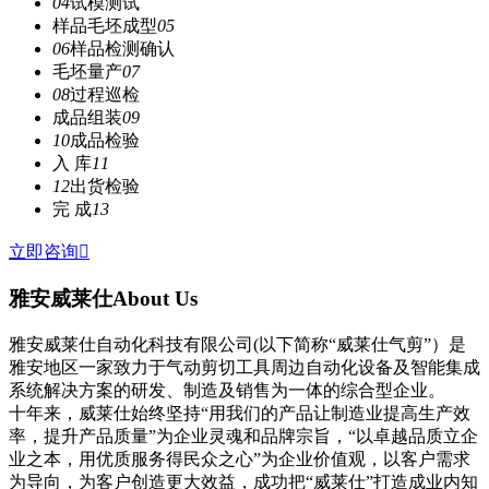
04
试模测试
样品毛坯成型
05
06
样品检测确认
毛坯量产
07
08
过程巡检
成品组装
09
10
成品检验
入 库
11
12
出货检验
完 成
13
立即咨询

雅安威莱仕
About Us
雅安威莱仕自动化科技有限公司(以下简称“威莱仕气剪”）是
雅安地区一家致力于气动剪切工具周边自动化设备及智能集成
系统解决方案的研发、制造及销售为一体的综合型企业。
十年来，威莱仕始终坚持“用我们的产品让制造业提高生产效
率，提升产品质量”为企业灵魂和品牌宗旨，“以卓越品质立企
业之本，用优质服务得民众之心”为企业价值观，以客户需求
为导向，为客户创造更大效益，成功把“威莱仕”打造成业内知