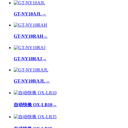
GT-NY10AJL
→
GT-NY10RAH
→
GT-NY10RAJ
→
GT-NY10RAJL
→
自动快换 OX-LB10
→